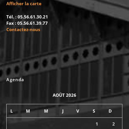
Afficher la carte
Tél. : 05.56.61.30.21
Fax : 05.56.61.39.77
Contactez-nous
Agenda
AOÛT 2026
L
M
M
J
V
S
D
1
2