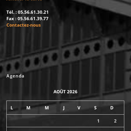
Tél. : 05.56.61.30.21
Fax : 05.56.61.39.77
Contactez-nous
Agenda
AOÛT 2026
L
M
M
J
V
S
D
1
2