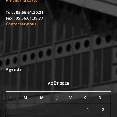
Afficher la carte
Tél. : 05.56.61.30.21
Fax : 05.56.61.39.77
Contactez-nous
Agenda
AOÛT 2026
L
M
M
J
V
S
D
1
2