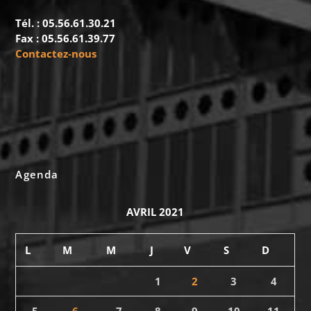
Tél. : 05.56.61.30.21
Fax : 05.56.61.39.77
Contactez-nous
Agenda
AVRIL 2021
L
M
M
J
V
S
D
1
2
3
4